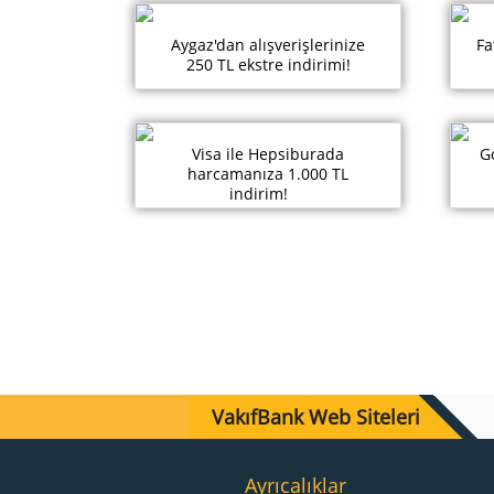
Aygaz'dan alışverişlerinize
Fa
250 TL ekstre indirimi!
Visa ile Hepsiburada
Go
harcamanıza 1.000 TL
indirim!
VakıfBank Web Siteleri
Ayrıcalıklar