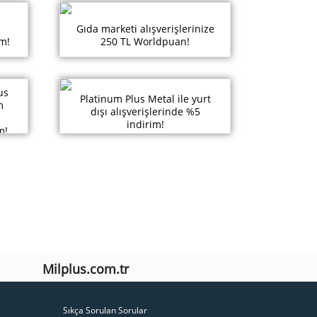
Gıda marketi alışverişlerinize
m!
250 TL Worldpuan!
us
Platinum Plus Metal ile yurt
m
dışı alışverişlerinde %5
indirim!
m!
Milplus.com.tr
Sıkça Sorulan Sorular