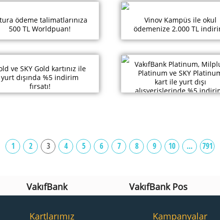
tura ödeme talimatlarınıza
Vinov Kampüs ile okul
500 TL Worldpuan!
ödemenize 2.000 TL indiri
VakıfBank Platinum, Milpl
ld ve SKY Gold kartınız ile
Platinum ve SKY Platinu
yurt dışında %5 indirim
kart ile yurt dışı
fırsatı!
alışverişlerinde %5 indiri
1
2
3
4
5
6
7
8
9
10
...
791
VakıfBank
VakıfBank Pos
Kartlarımız
Kampanyalar