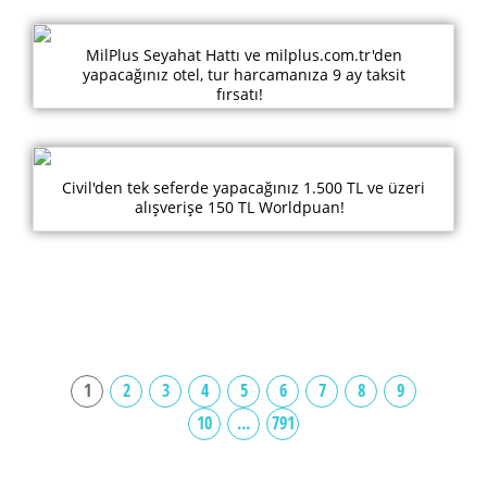
MilPlus Seyahat Hattı ve milplus.com.tr'den
yapacağınız otel, tur harcamanıza 9 ay taksit
fırsatı!
Civil'den tek seferde yapacağınız 1.500 TL ve üzeri
alışverişe 150 TL Worldpuan!
1
2
3
4
5
6
7
8
9
10
...
791