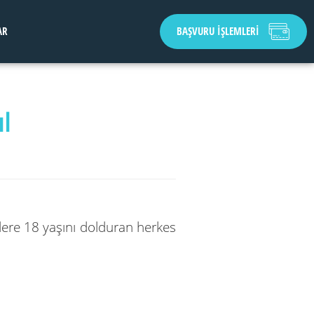
AR
BAŞVURU İŞLEMLERİ
l
lere 18 yaşını dolduran herkes