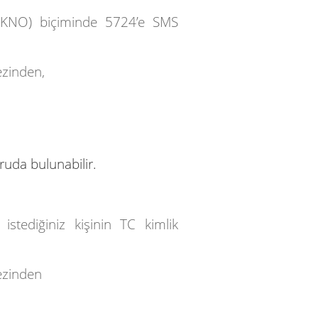
İKNO) biçiminde 5724’e SMS
ezinden,
ruda bulunabilir.
stediğiniz kişinin TC kimlik
ezinden