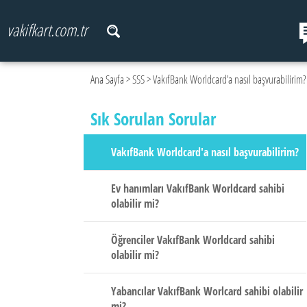
vakifkart.com.tr
Ana Sayfa
>
SSS
> VakıfBank Worldcard'a nasıl başvurabilirim?
Sık Sorulan Sorular
VakıfBank Worldcard'a nasıl başvurabilirim?
Ev hanımları VakıfBank Worldcard sahibi
olabilir mi?
Öğrenciler VakıfBank Worldcard sahibi
olabilir mi?
Yabancılar VakıfBank Worlcard sahibi olabilir
mi?