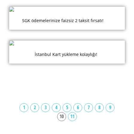
SGK ödemelerinize faizsiz 2 taksit fırsatı!
İstanbul Kart yükleme kolaylığı!
1
2
3
4
5
6
7
8
9
10
11