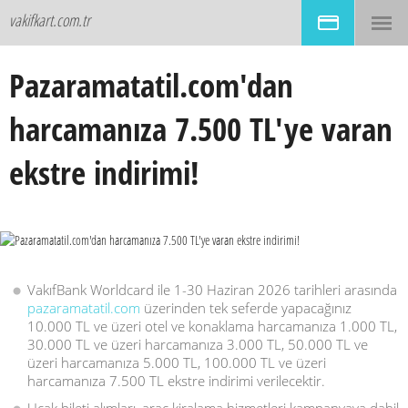
vakifkart.com.tr
Pazaramatatil.com'dan
harcamanıza 7.500 TL'ye varan
ekstre indirimi!
VakıfBank Worldcard ile 1-30 Haziran 2026 tarihleri arasında
pazaramatatil.com
üzerinden tek seferde yapacağınız
10.000 TL ve üzeri otel ve konaklama harcamanıza 1.000 TL,
30.000 TL ve üzeri harcamanıza 3.000 TL, 50.000 TL ve
üzeri harcamanıza 5.000 TL, 100.000 TL ve üzeri
harcamanıza 7.500 TL ekstre indirimi verilecektir.