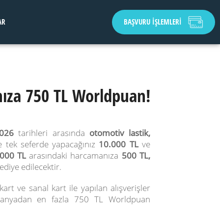
AR
BAŞVURU İŞLEMLERİ
nıza 750 TL Worldpuan!
2026
tarihleri arasında
otomotiv lastik,
e tek seferde yapacağınız
10.000 TL
ve
.000 TL
arasındaki harcamanıza
500 TL,
diye edilecektir.
rt ve sanal kart ile yapılan alışverişler
panyadan en fazla 750 TL Worldpuan