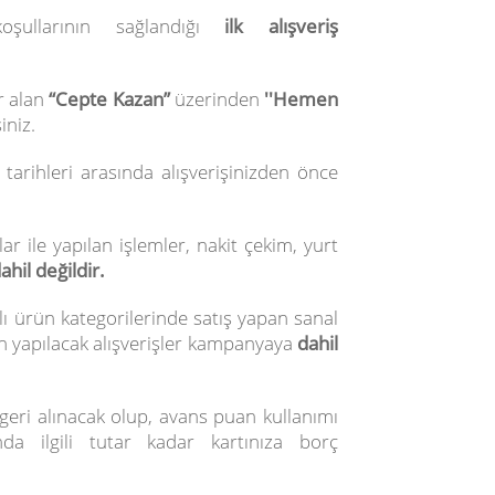
şullarının sağlandığı
ilk alışveriş
r alan
“Cepte Kazan”
üzerinden
''Hemen
iniz.
arihleri arasında alışverişinizden önce
r ile yapılan işlemler, nakit çekim, yurt
ahil değildir.
klı ürün kategorilerinde satış yapan sanal
n yapılacak alışverişler kampanyaya
dahil
eri alınacak olup, avans puan kullanımı
da ilgili tutar kadar kartınıza borç