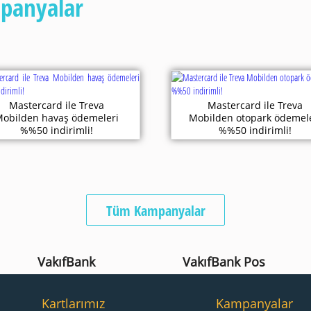
mpanyalar
Mastercard ile Treva
Mastercard ile Treva
obilden havaş ödemeleri
Mobilden otopark ödemele
%%50 indirimli!
%%50 indirimli!
Tüm Kampanyalar
VakıfBank
VakıfBank Pos
Kartlarımız
Kampanyalar