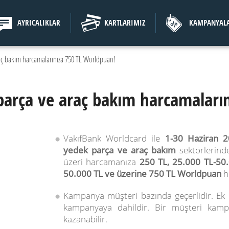
AYRICALIKLAR
KARTLARIMIZ
KAMPANYAL
raç bakım harcamalarınıza 750 TL Worldpuan!
 parça ve araç bakım harcamaları
VakıfBank Worldcard ile
1-30 Haziran 
yedek parça ve araç bakım
sektörlerind
üzeri harcamanıza
250 TL, 25.000 TL-50
50.000 TL ve üzerine 750 TL Worldpuan
he
Kampanya müşteri bazında geçerlidir. Ek ka
kampanyaya dahildir. Bir müşteri kam
kazanabilir.