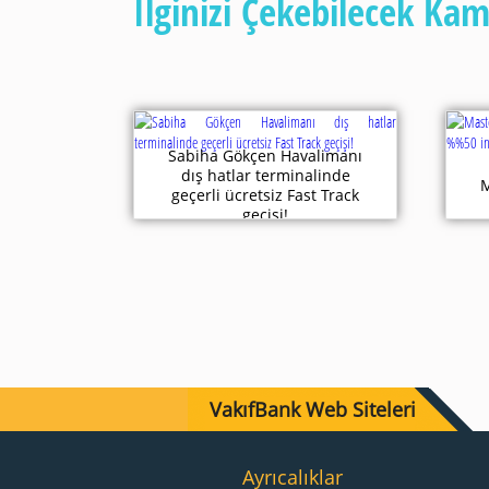
İlginizi Çekebilecek Ka
Sabiha Gökçen Havalimanı
dış hatlar terminalinde
M
geçerli ücretsiz Fast Track
geçişi!
VakıfBank Web Siteleri
Ayrıcalıklar