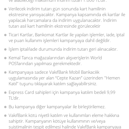
ve alabileceği maksimum indirim tutarı 1.000 TL'dir.
Verilecek indirim tutarı gün sonunda kart hamilinin
ekstresine yansıyacaktır. Kampanya kapsamında ek kartlar ile
yapılacak harcamalara da indirim uygulanacaktır. İndirim
tutarı asıl kart hamilinin ekstresinde görülecektir
Ticari Kartlar, Bankomat Kartlar ile yapılan işlemler, iade, iptal
ve puan kullanımı işlemleri kampanyaya dahil değildir.
İşlem iptal/iade durumunda indirim tutarı geri alınacaktır.
Kemal Tanca mağazalarından alışverişlerin World
POS’larından yapılması gerekmektedir.
Kampanyaya sadece VakıfBank Mobil Bankacılık
uygulamasında yer alan “Cepte Kazan” üzerinden ''Hemen
Katıl'' tuşunu tıklayarak katılım sağlayabilirsiniz.
Express Card sahipleri için kampanya katılım bedeli 9,99
TL'dir.
Bu kampanya diğer kampanyalar ile birleştirilemez.
VakıfBank kötü niyetli katılım ve kullanımları eleme hakkına
sahiptir. Kampanyanın kötüye kullanımının ve/veya
suistimalinin tespit edilmesi halinde VakıfBank kampanyaya