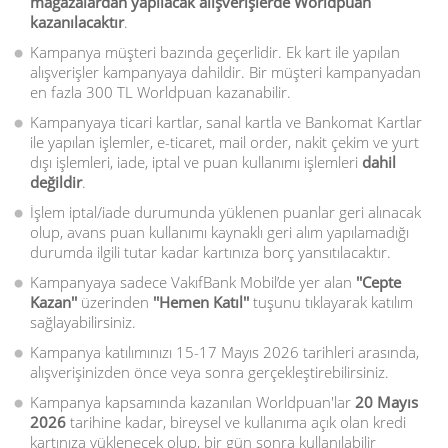
mağazalardan yapılacak alışverişlerde Worldpuan
kazanılacaktır
.
Kampanya müşteri bazında geçerlidir. Ek kart ile yapılan
alışverişler kampanyaya dahildir. Bir müşteri kampanyadan
en fazla 300 TL Worldpuan kazanabilir.
Kampanyaya ticari kartlar, sanal kartla ve Bankomat Kartlar
ile yapılan işlemler, e-ticaret, mail order, nakit çekim ve yurt
dışı işlemleri, iade, iptal ve puan kullanımı işlemleri
dahil
değildir
.
İşlem iptal/iade durumunda yüklenen puanlar geri alınacak
olup, avans puan kullanımı kaynaklı geri alım yapılamadığı
durumda ilgili tutar kadar kartınıza borç yansıtılacaktır.
Kampanyaya sadece VakıfBank Mobil’de yer alan
''Cepte
Kazan''
üzerinden
''Hemen Katıl''
tuşunu tıklayarak katılım
sağlayabilirsiniz.
Kampanya katılımınızı 15-17 Mayıs 2026 tarihleri arasında,
alışverişinizden önce veya sonra gerçekleştirebilirsiniz.
Kampanya kapsamında kazanılan Worldpuan'lar
20 Mayıs
2026
tarihine kadar, bireysel ve kullanıma açık olan kredi
kartınıza yüklenecek olup, bir gün sonra kullanılabilir